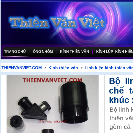
TRANG CHỦ
ỐNG NHÒM
KÍNH THIÊN VĂN
KÍNH LÚP- KÍNH HIỂN
THIENVANVIET.COM
Kính thiên văn
Linh kiện kính thiên vă
>
>
Bộ li
chế t
khúc 
Bộ linh 
thiên v
gồm cả 