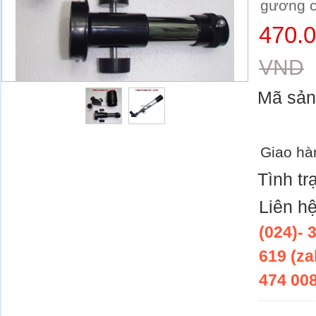
gương c
470.
VND
Mã sả
Giao hà
Tình tr
Liên h
(024)- 
619 (za
474 008