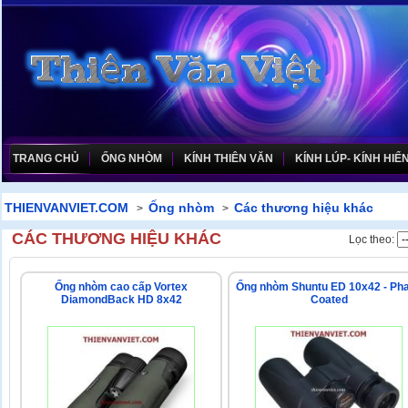
TRANG CHỦ
ỐNG NHÒM
KÍNH THIÊN VĂN
KÍNH LÚP- KÍNH HIỂN
THIENVANVIET.COM
Ống nhòm
Các thương hiệu khác
>
>
CÁC THƯƠNG HIỆU KHÁC
Lọc theo:
Ống nhòm cao cấp Vortex
Ống nhòm Shuntu ED 10x42 - Ph
DiamondBack HD 8x42
Coated