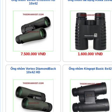
Ống nhòm Vortex Crossfire HD
Ống nhòm đa dụng Asika 10x4
10x42
7.500.000 VNĐ
1.600.000 VNĐ
Ống nhòm Vortex DiamondBack
Ống nhòm Kingopt Basic 8x42
10x42 HD