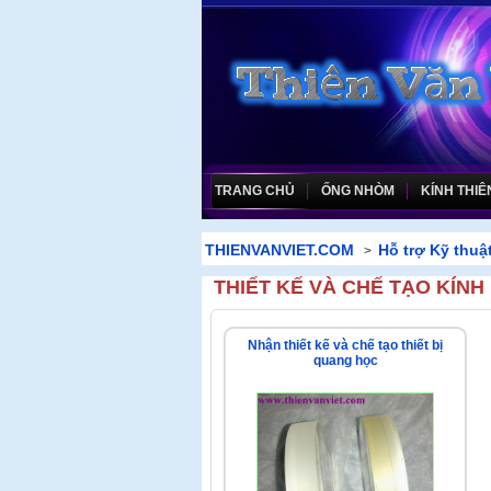
TRANG CHỦ
ỐNG NHÒM
KÍNH THIÊ
THIENVANVIET.COM
Hỗ trợ Kỹ thuậ
>
THIẾT KẾ VÀ CHẾ TẠO KÍNH
Nhận thiết kế và chế tạo thiết bị
quang học