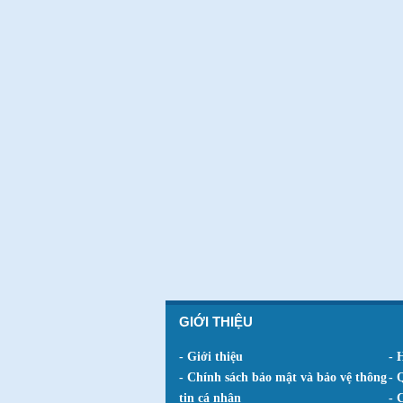
GIỚI THIỆU
- Giới thiệu
- 
- Chính sách bảo mật và bảo vệ thông
- 
tin cá nhân
- 