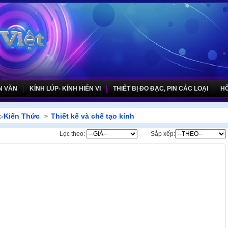
N VĂN
KÍNH LÚP- KÍNH HIỂN VI
THIẾT BỊ ĐO ĐẠC, PIN CÁC LOẠI
HỖ
t-Kiến Thức
Thiết kế và chế tạo kính
>
Lọc theo:
Sắp xếp: