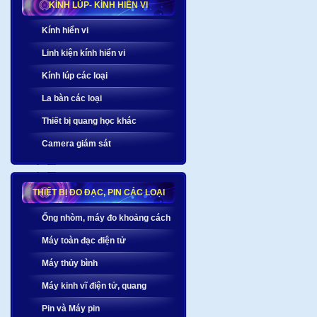
KÍNH LÚP- KÍNH HIỂN VI
Kính hiển vi
Linh kiện kính hiển vi
Kính lúp các loại
La bàn các loại
Thiết bị quang học khác
Camera giám sát
THIẾT BỊ ĐO ĐẠC, PIN CÁC LOẠI
Ống nhòm, máy đo khoảng cách
Máy toàn đạc điện tử
Máy thủy bình
Máy kinh vĩ điện tử, quang
Pin và Máy pin