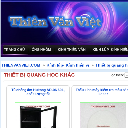
TRANG CHỦ
ỐNG NHÒM
KÍNH THIÊN VĂN
KÍNH LÚP- KÍNH HIỂN
THIENVANVIET.COM
Kính lúp- Kính hiển vi
Thiết bị quang 
>
>
THIẾT BỊ QUANG HỌC KHÁC
Lọc theo:
Tủ chống ẩm Huitong AD-06 60L,
Thấu kính máy kiểm tra mẫu bằ
chất lượng tốt
Laser