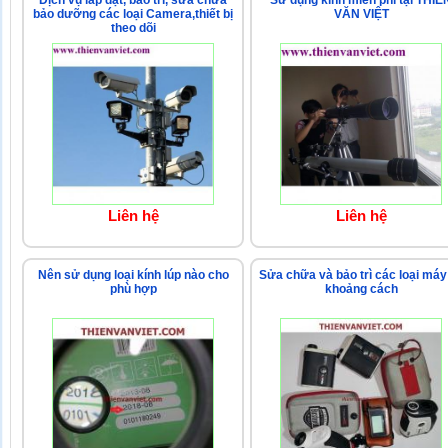
Dịch vụ lắp đặt, bảo trì, sửa chữa
Sử dụng kính miễn phí tại THIÊ
bảo dưỡng các loại Camera,thiết bị
VĂN VIỆT
theo dõi
Liên hệ
Liên hệ
Nên sử dụng loại kính lúp nào cho
Sửa chữa và bảo trì các loại máy
phù hợp
khoảng cách