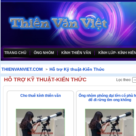
TRANG CHỦ
ỐNG NHÒM
KÍNH THIÊN VĂN
KÍNH LÚP- KÍNH HIỂN
THIENVANVIET.COM
Hỗ trợ Kỹ thuật-Kiến Thức
>
HỖ TRỢ KỸ THUẬT-KIẾN THỨC
Lọc theo:
Cho thuê kính thiên văn
Ống nhòm phóng đại lớn có phù 
để đi rừng tìm ong không