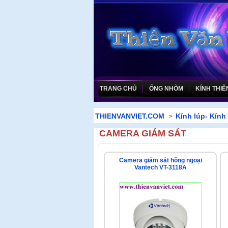
TRANG CHỦ
ỐNG NHÒM
KÍNH THIÊ
THIENVANVIET.COM
Kính lúp- Kính 
>
CAMERA GIÁM SÁT
Camera giám sát hồng ngoại
Vantech VT-3118A