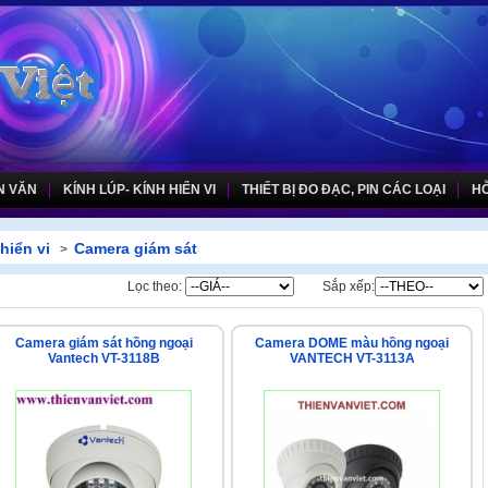
N VĂN
KÍNH LÚP- KÍNH HIỂN VI
THIẾT BỊ ĐO ĐẠC, PIN CÁC LOẠI
HỖ
hiển vi
Camera giám sát
>
Lọc theo:
Sắp xếp:
Camera giám sát hồng ngoại
Camera DOME màu hồng ngoại
Vantech VT-3118B
VANTECH VT-3113A