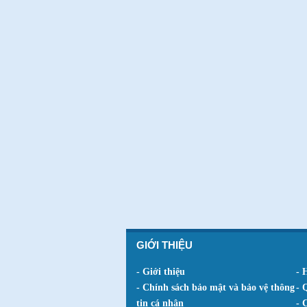
GIỚI THIỆU
- Giới thiệu
- 
- Chính sách bảo mật và bảo vệ thông
- 
tin cá nhân
- 