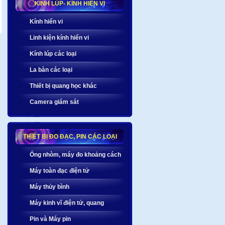
KÍNH LÚP- KÍNH HIỂN VI
Kính hiển vi
Linh kiện kính hiển vi
Kính lúp các loại
La bàn các loại
Thiết bị quang học khác
Camera giám sát
THIẾT BỊ ĐO ĐẠC, PIN CÁC LOẠI
Ống nhòm, máy đo khoảng cách
Máy toàn đạc điện tử
Máy thủy bình
Máy kinh vĩ điện tử, quang
Pin và Máy pin