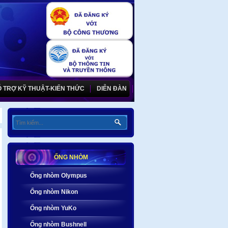
 TRỢ KỸ THUẬT-KIẾN THỨC
DIỄN ĐÀN
ỐNG NHÒM
Ống nhòm Olympus
Ống nhòm Nikon
Ống nhòm YuKo
Ống nhòm Bushnell