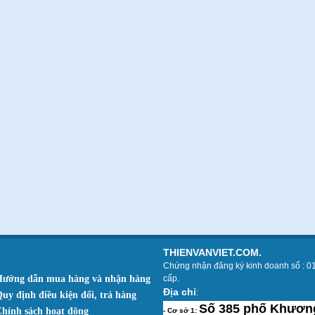
THIENVANVIET.COM.
Chứng nhận đăng ký kinh doanh số : 0
Hướng dẫn mua hàng và nhận hàng
cấp.
Địa chỉ
:
Quy định điều kiện đổi, trả hàng
Số 385 phố Khương
Chính sách hoạt động
- Cơ sở 1: