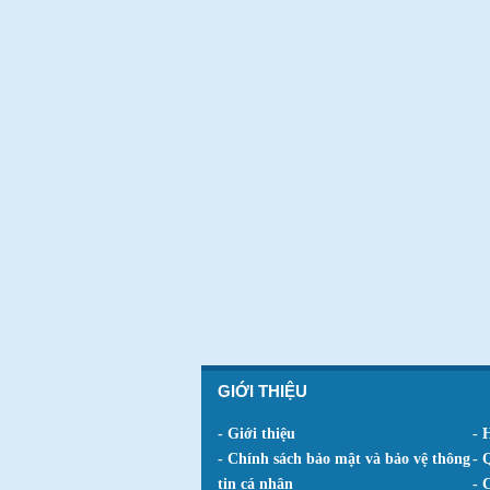
GIỚI THIỆU
- Giới thiệu
- 
- Chính sách bảo mật và bảo vệ thông
- 
tin cá nhân
- 