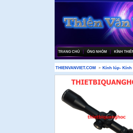
TRANG CHỦ
ỐNG NHÒM
KÍNH THIÊ
THIENVANVIET.COM
Kính lúp- Kính 
>