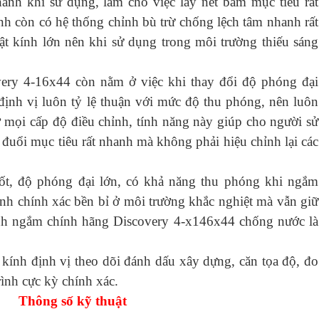
anh khi sử dụng, làm cho việc lấy nét bám mục tiêu rất
nh còn có hệ thống chỉnh bù trừ chống lệch tâm nhanh rất
ật kính lớn nên khi sử dụng trong môi trường thiếu sáng
very 4-16x44 còn nằm ở việc khi thay đổi độ phóng đại
định vị luôn tỷ lệ thuận với mức độ thu phóng, nên luôn
 mọi cấp độ điều chỉnh, tính năng này giúp cho người sử
đuổi mục tiêu rất nhanh mà không phải hiệu chỉnh lại các
ốt, độ phóng đại lớn, có khả năng thu phóng khi ngắm
nh chính xác bền bỉ ở môi trường khắc nghiệt mà vẫn giữ
ính ngắm chính hãng Discovery 4-x146x44 chống nước là
kính định vị theo dõi đánh dấu xây dựng, căn tọa độ, đo
rình cực kỳ chính xác.
Thông số kỹ thuật