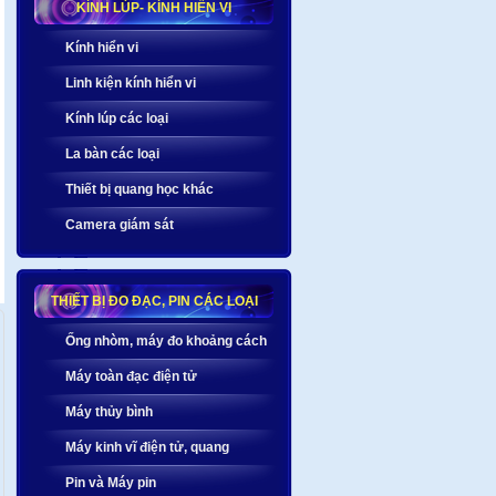
KÍNH LÚP- KÍNH HIỂN VI
Kính hiển vi
Linh kiện kính hiển vi
Kính lúp các loại
La bàn các loại
Thiết bị quang học khác
Camera giám sát
THIẾT BỊ ĐO ĐẠC, PIN CÁC LOẠI
Ống nhòm, máy đo khoảng cách
Máy toàn đạc điện tử
Máy thủy bình
Máy kinh vĩ điện tử, quang
Pin và Máy pin