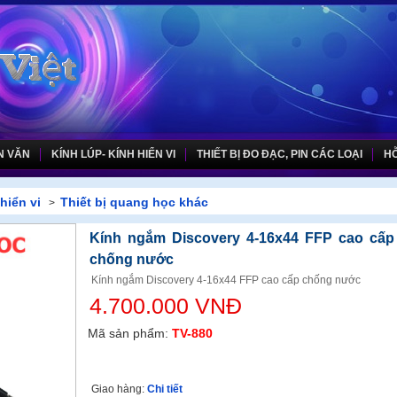
N VĂN
KÍNH LÚP- KÍNH HIỂN VI
THIẾT BỊ ĐO ĐẠC, PIN CÁC LOẠI
HỖ
hiển vi
Thiết bị quang học khác
>
Kính ngắm Discovery 4-16x44 FFP cao cấp
chống nước
Kính ngắm Discovery 4-16x44 FFP cao cấp chống nước
4.700.000 VNĐ
Mã sản phẩm:
TV-880
Giao hàng:
Chi tiết