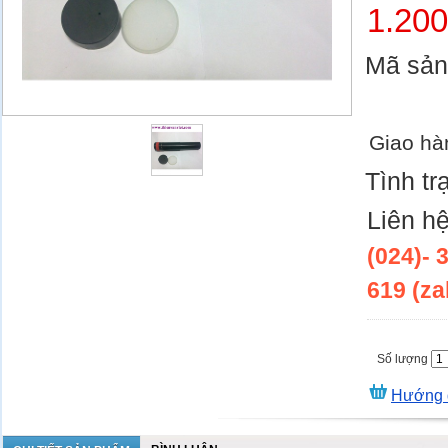
1.20
Mã sả
Giao hà
Tình tr
Liên h
(024)- 
619 (za
Số lượng
Hướng 