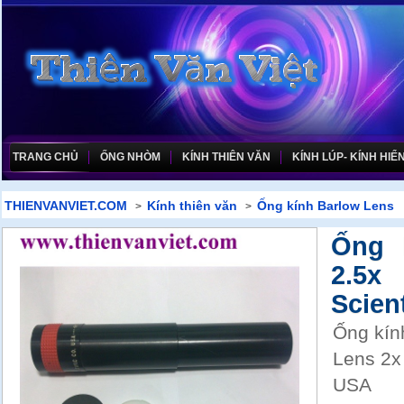
TRANG CHỦ
ỐNG NHÒM
KÍNH THIÊN VĂN
KÍNH LÚP- KÍNH HIỂN
THIENVANVIET.COM
Kính thiên văn
Ống kính Barlow Lens
>
>
Ống 
2.5
Scient
Ống kín
Lens 2x
USA