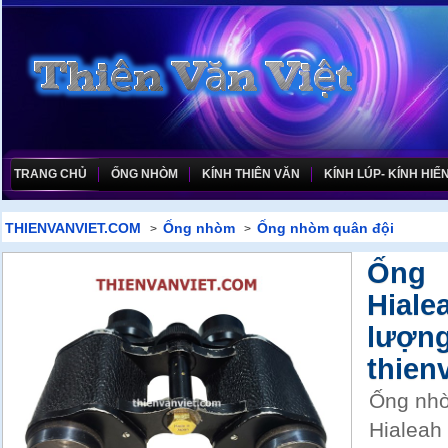
TRANG CHỦ
ỐNG NHÒM
KÍNH THIÊN VĂN
KÍNH LÚP- KÍNH HIỂN
THIENVANVIET.COM
Ống nhòm
Ống nhòm quân đội
>
>
Ống 
Hial
lượng
thien
Ống nhò
Hialeah 