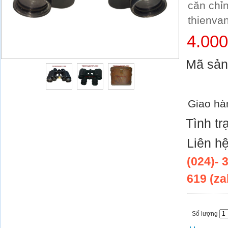
căn chỉ
thienva
4.00
Mã sả
Giao hà
Tình tr
Liên h
(024)- 
619 (za
Số lượng