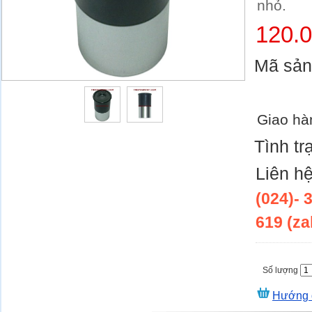
nhỏ.
120.
Mã sả
Giao hà
Tình tr
Liên h
(024)- 
619 (za
Số lượng
Hướng 