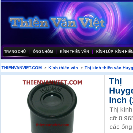
TRANG CHỦ
ỐNG NHÒM
KÍNH THIÊN VĂN
KÍNH LÚP- KÍNH HIỂN
THIENVANVIET.COM
Kính thiên văn
Thị kính thiên văn Huy
>
>
Thị 
Huyg
inch 
Thị kín
cỡ 0.96
các ống