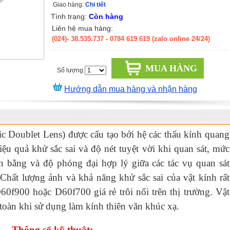
Giao hàng:
Chi tiết
Tình trạng:
Còn hàng
Liên hệ mua hàng:
(024)- 38.535.737
- 0784 619 619 (zalo online 24/24)
MUA HÀNG
Số lượng
Hướng dẫn mua hàng và nhận hàng
ic Doublet Lens) được cấu tạo bởi hệ các thấu kính quang
iệu quả khử sắc sai và độ nét tuyệt vời khi quan sát, mức
n bằng và độ phóng đại hợp lý giữa các tác vụ quan sát
Chất lượng ảnh và khả năng khử sắc sai của vật kính rất
D60f900 hoặc D60f700 giá rẻ trôi nổi trên thị trường. Vật
toàn khi sử dụng làm kính thiên văn khúc xạ.
Thông số kỹ thuật: