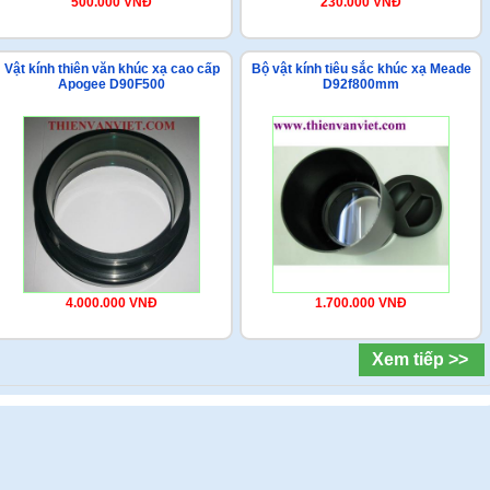
500.000 VNĐ
230.000 VNĐ
Vật kính thiên văn khúc xạ cao cấp
Bộ vật kính tiêu sắc khúc xạ Meade
Apogee D90F500
D92f800mm
4.000.000 VNĐ
1.700.000 VNĐ
Xem tiếp >>