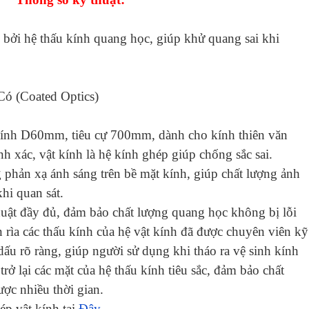
p bởi hệ thấu kính quang học, giúp khử quang sai khi
ó (Coated Optics)
 kính D60mm, tiêu cự 700mm, dành cho kính thiên văn
h xác, vật kính là hệ kính ghép giúp chống sắc sai.
 phản xạ ánh sáng trên bề mặt kính, giúp chất lượng ảnh
hi quan sát.
huật đầy đủ, đảm bảo chất lượng quang học không bị lỗi
 rìa các thấu kính của hệ vật kính đã được chuyên viên kỹ
dấu rõ ràng, giúp người sử dụng khi tháo ra vệ sinh kính
ở lại các mặt của hệ thấu kính tiêu sắc, đảm bảo chất
ược nhiều thời gian.
ép vật kính tại
Đây