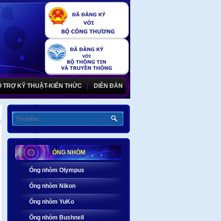
 TRỢ KỸ THUẬT-KIẾN THỨC
DIỄN ĐÀN
ỐNG NHÒM
Ống nhòm Olympus
Ống nhòm Nikon
Ống nhòm YuKo
Ống nhòm Bushnell