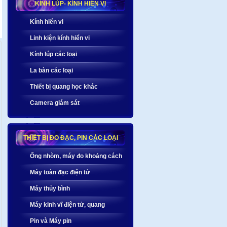
KÍNH LÚP- KÍNH HIỂN VI
Kính hiển vi
Linh kiện kính hiển vi
Kính lúp các loại
La bàn các loại
Thiết bị quang học khác
Camera giám sát
THIẾT BỊ ĐO ĐẠC, PIN CÁC LOẠI
Ống nhòm, máy đo khoảng cách
Máy toàn đạc điện tử
Máy thủy bình
Máy kinh vĩ điện tử, quang
Pin và Máy pin