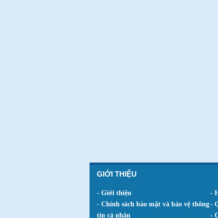
GIỚI THIỆU
- Giới thiệu
- 
- Chính sách bảo mật và bảo vệ thông
- 
tin cá nhân
- 