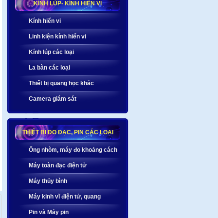
KÍNH LÚP- KÍNH HIỂN VI
Kính hiển vi
Linh kiện kính hiển vi
Kính lúp các loại
La bàn các loại
Thiết bị quang học khác
Camera giám sát
THIẾT BỊ ĐO ĐẠC, PIN CÁC LOẠI
Ống nhòm, máy đo khoảng cách
Máy toàn đạc điện tử
Máy thủy bình
Máy kinh vĩ điện tử, quang
Pin và Máy pin