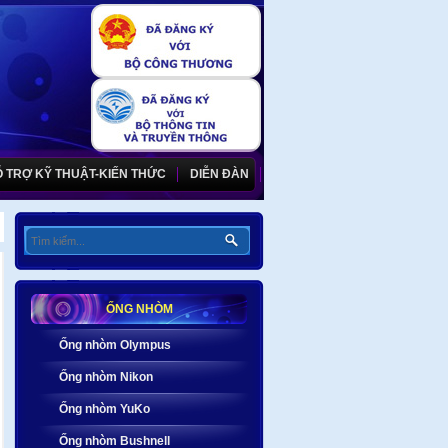
 TRỢ KỸ THUẬT-KIẾN THỨC
DIỄN ĐÀN
ỐNG NHÒM
Ống nhòm Olympus
Ống nhòm Nikon
Ống nhòm YuKo
Ống nhòm Bushnell