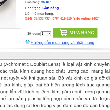
Giao hàng:
Chi tiết
Tình trạng:
Còn hàng
Liên hệ mua hàng:
(024)- 38.535.737
- 0784 619 619 (zalo online 24/24)
MUA HÀNG
Số lượng
Hướng dẫn mua hàng và nhận hàng
0 (Achromatic Doublet Lens) là loại vật kính chuyên
các thấu kính quang học chất lượng cao, mang lại
nét tuyệt vời khi quan sát. Bộ vật kính có giá đỡ đi
hế tạo kính, giúp loại bỏ hiện tượng lệch trục quang
ợng lắp vật kính bị lệch, làm giảm chất lượng quang
chế tạo bằng plastic tổng hợp bền chắc và đã được
 có tác dụng rất lớn trong việc đảm bảo độ cân bằng