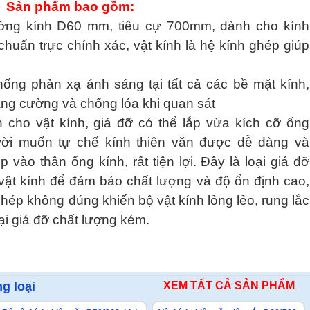
Sản phẩm bao gồm:
ường kính D60 mm, tiêu cự 700mm, dành cho kính
huẩn trực chính xác, vật kính là hệ kính ghép giúp
hống phản xạ ánh sáng tại tất cả các bề mặt kính,
ăng cường và chống lóa khi quan sát
 cho vật kính, giá đỡ có thể lắp vừa kích cỡ ống
ời muốn tự chế kính thiên văn được dễ dàng và
 vào thân ống kính, rất tiện lợi. Đây là loại giá đỡ
 vật kính để đảm bảo chất lượng và độ ổn định cao,
ghép không đúng khiến bộ vật kính lỏng lẻo, rung lắc
ại giá đỡ chất lượng kém.
g loại
XEM TẤT CẢ SẢN PHẨM