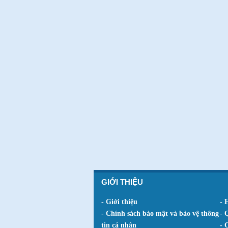
GIỚI THIỆU
- Giới thiệu
- 
- Chính sách bảo mật và bảo vệ thông
- 
tin cá nhân
- 