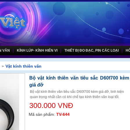
N VĂN
KÍNH LÚP- KÍNH HIỂN VI
THIẾT BỊ ĐO ĐẠC, PIN CÁC LOẠI
HỖ
Vật kính thiên văn
>
Bộ vật kính thiên văn tiêu sắc D60f700 kèm
giá đỡ
Bộ vật kính thiên văn tiêu sắc D60f700 kèm giá đỡ, linh kiện
quan trọng nhất cần có khi chế tạo kính thiên văn loại tốt.
300.000 VNĐ
Mã sản phẩm:
TV-644