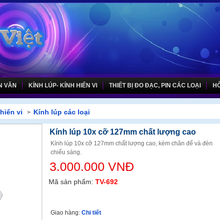
N VĂN
KÍNH LÚP- KÍNH HIỂN VI
THIẾT BỊ ĐO ĐẠC, PIN CÁC LOẠI
HỖ
hiển vi
Kính lúp các loại
>
Kính lúp 10x cỡ 127mm chất lượng cao
Kính lúp 10x cỡ 127mm chất lượng cao, kèm chân đế và đèn
chiếu sáng.
3.000.000 VNĐ
Mã sản phẩm:
TV-692
Giao hàng:
Chi tiết