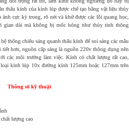
ăng đối trọng rất tốt, làm kính không nghiêng đổ hay bị
ần thấu kính của kính lúp được chế tạo bằng vật liệu thủy
 ảnh cực kỳ trong, rõ nét và khử được các lỗi quang học,
ời gian dài mà không bị mốc hỏng như thủy tinh thông
 hệ thống chiếu sáng quanh thấu kính để soi sáng các mẫu
hi tiết hơn, nguồn cấp sáng là nguồn 220v thông dụng nên
ới các môi trường làm việc. Kính có chất lượng rất cao,
ác loại kính lúp 10x đường kính 125mm hoặc 127mm trên
Thông số kỹ thuật
 ảnh
 chất lượng cao
m