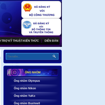
 TRỢ KỸ THUẬT-KIẾN THỨC
DIỄN ĐÀN
ỐNG NHÒM
Ống nhòm Olympus
Ống nhòm Nikon
Ống nhòm YuKo
Ống nhòm Bushnell