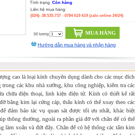
Tình trạng:
Còn hàng
Liên hệ mua hàng:
(024)- 38.535.737
- 0784 619 619 (zalo online 24/24)
MUA HÀNG
Số lượng
Hướng dẫn mua hàng và nhận hàng
ợng cao là loại kính chuyên dụng dành cho các mục đích
 trong các khu nhà xưởng, khu công nghiệp, kiểm tra các
ửa chữa điện thoại, linh kiện điện tử. Kính có thiết kế rất
ỡ bằng kim lại cứng cáp, thấu kính có thể xoay theo các
để đảm bảo tác vụ quan sát được tối ưu nhất, khác biệt
lúp thông thường, ngoài ra phần giá đỡ với chân đế có thể
g làm xoắn và đứt đây. Chân đế có hệ thống các tấm kim