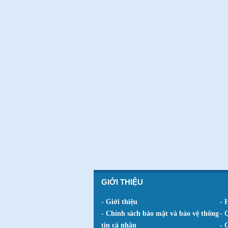
GIỚI THIỆU
- Giới thiệu
- 
- Chính sách bảo mật và bảo vệ thông
- 
tin cá nhân
- 