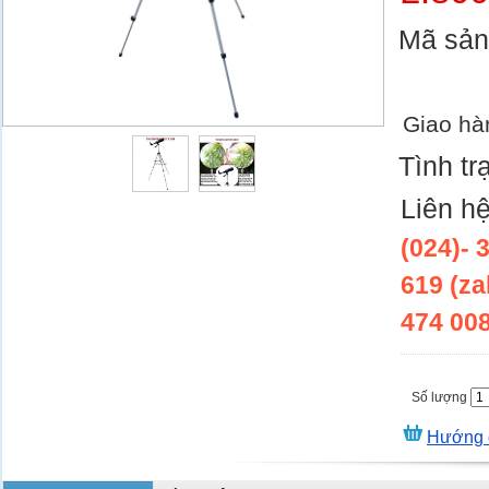
Mã sả
Giao hà
Tình tr
Liên h
(024)- 
619 (za
474 00
Số lượng
Hướng 