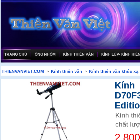
TRANG CHỦ
ỐNG NHÒM
KÍNH THIÊN VĂN
KÍNH LÚP- KÍNH HIỂN
THIENVANVIET.COM
Kính thiên văn
Kính thiên văn khúc xạ
>
>
Kính 
D70F
Editio
Kính th
chất lượ
2.80