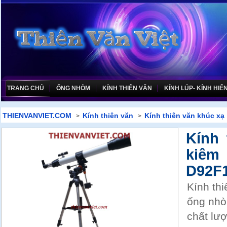
TRANG CHỦ
ỐNG NHÒM
KÍNH THIÊN VĂN
KÍNH LÚP- KÍNH HIỂN
THIENVANVIET.COM
Kính thiên văn
Kính thiên văn khúc xạ
>
>
Kính 
kiêm
D92F
Kính th
ống nhò
chất lư