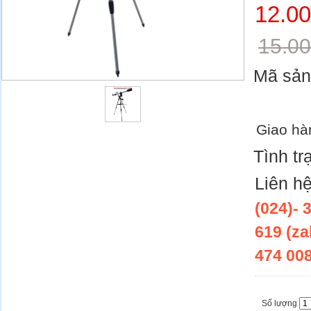
12.0
15.0
Mã sả
Giao hà
Tình tr
Liên h
(024)- 
619 (za
474 00
Số lượng