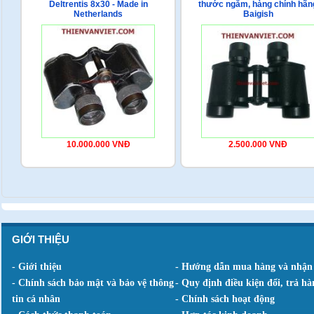
Deltrentis 8x30 - Made in
thước ngắm, hàng chính hãn
Netherlands
Baigish
10.000.000 VNĐ
2.500.000 VNĐ
GIỚI THIỆU
- Giới thiệu
- Hướng dẫn mua hàng và nhận
- Chính sách bảo mật và bảo vệ thông
- Quy định điều kiện đổi, trả hà
tin cá nhân
- Chính sách hoạt động