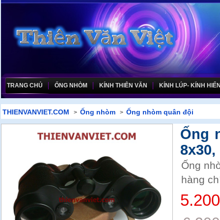
TRANG CHỦ
ỐNG NHÒM
KÍNH THIÊN VĂN
KÍNH LÚP- KÍNH HIỂN
THIENVANVIET.COM
Ống nhòm
Ống nhòm quân đội
>
>
Ống 
8x30,
Ống nhò
hàng ch
5.20