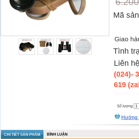
6.20
Mã sả
Giao hà
Tình tr
Liên h
(024)- 
619 (za
Số lượng
Hướng 
BÌNH LUẬN
CHI TIẾT SẢN PHẨM