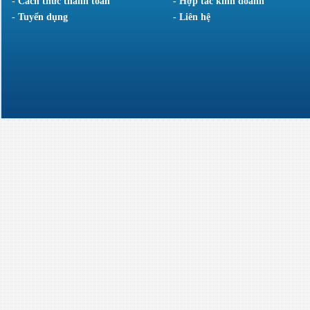
- Cách thức thanh toán
- Hợp tác kinh doanh
- Tuyển dụng
- Liên hệ