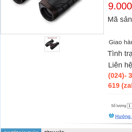
9.00
Mã sả
Giao hà
Tình tr
Liên h
(024)- 
619 (za
Số lượng
Hướng 