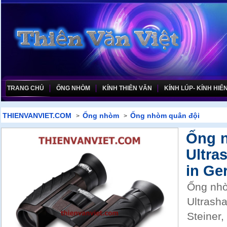
TRANG CHỦ
ỐNG NHÒM
KÍNH THIÊN VĂN
KÍNH LÚP- KÍNH HIỂN
THIENVANVIET.COM
Ống nhòm
Ống nhòm quân đội
>
>
Ống n
Ultra
in Ge
Ống nhò
Ultrash
Steiner,