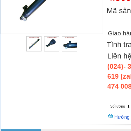
Mã sả
Giao hà
Tình tr
Liên h
(024)- 
619 (za
474 00
Số lượng
Hướng 