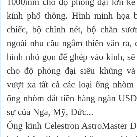
1000mm cho độ phóng đại lớn kể c
kính phổ thông. Hình minh họa 
chiếc, bộ chỉnh nét, bộ chắn sươ
ngoài nhu cầu ngắm thiên văn ra, 
hình nhỏ gọn để ghép vào kính, sẽ
cho độ phóng đại siêu khủng và
vượt xa tất cả các loại ống nhòm 
ống nhòm đắt tiền hàng ngàn US
sự của Nga, Mỹ, Đức...
Ống kính Celestron AstroMaster D