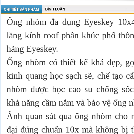
BÌNH LUẬN
CHI TIẾT SẢN PHẨM
Ống nhòm đa dụng Eyeskey 10x
lăng kính roof phân khúc phổ thô
hãng Eyeskey.
Ống nhòm có thiết kế khá đẹp, gọ
kính quang học sạch sẽ, chế tạo c
nhòm được bọc cao su chống sốc,
khả năng cầm nắm và bảo vệ ống n
Ảnh quan sát qua ống nhòm cho m
đại đúng chuẩn 10x mà không bị t