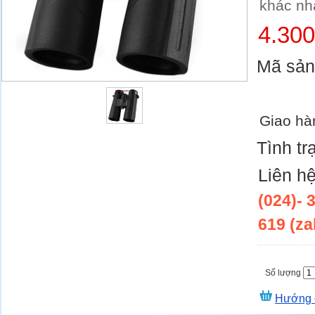
khác nh
4.30
Mã sả
Giao hà
Tình tr
Liên h
(024)- 
619 (za
Số lượng
Hướng 