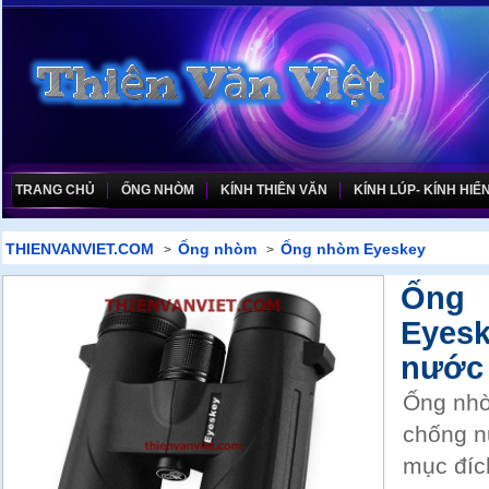
TRANG CHỦ
ỐNG NHÒM
KÍNH THIÊN VĂN
KÍNH LÚP- KÍNH HIỂN
THIENVANVIET.COM
Ống nhòm
Ống nhòm Eyeskey
>
>
Ống
Eyes
nước
Ống nhò
chống n
mục đíc