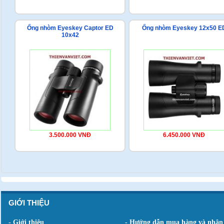
Ống nhòm Eyeskey Captor ED
Ống nhòm Eyeskey 12x50 E
10x42
3.500.000 VNĐ
6.450.000 VNĐ
GIỚI THIỆU
- Giới thiệu
- Hướng dẫn mua hàng và nhận