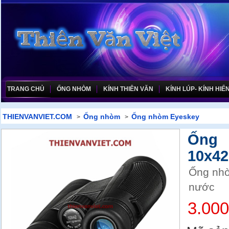
TRANG CHỦ
ỐNG NHÒM
KÍNH THIÊN VĂN
KÍNH LÚP- KÍNH HIỂN
THIENVANVIET.COM
Ống nhòm
Ống nhòm Eyeskey
>
>
Ống
10x4
Ống nh
nước
3.00