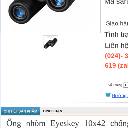
Mã sả
Giao hà
Tình tr
Liên h
(024)- 
619 (za
Số lượng
Hướng 
BÌNH LUẬN
CHI TIẾT SẢN PHẨM
Ống nhòm Eyeskey 10x42 chốn