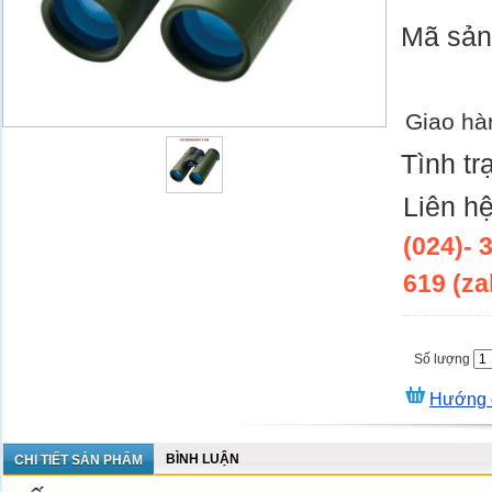
Mã sả
Giao hà
Tình tr
Liên h
(024)- 
619 (za
Số lượng
Hướng 
BÌNH LUẬN
CHI TIẾT SẢN PHẨM