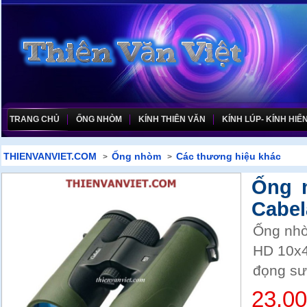
TRANG CHỦ
ỐNG NHÒM
KÍNH THIÊN VĂN
KÍNH LÚP- KÍNH HIỂN
THIENVANVIET.COM
Ống nhòm
Các thương hiệu khác
>
>
Ống 
Cabel
Ống nhò
HD 10x4
đọng sư
23.0