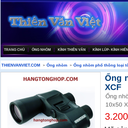
TRANG CHỦ
ỐNG NHÒM
KÍNH THIÊN VĂN
KÍNH LÚP- KÍNH HIỂN
THIENVANVIET.COM
Ống nhòm
Ống nhòm phổ thông loại t
>
>
Ống 
XCF
Ống nhò
10x50 X
3.20