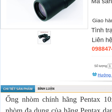
Mã sả
Giao hà
Tình tr
Liên h
098847
Số lượng
Hướng 
BÌNH LUẬN
CHI TIẾT SẢN PHẨM
Ống nhòm chính hãng Pentax 10
nhòm đa dụng của hãng Pentax dan