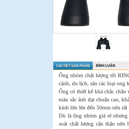
BÌNH LUẬN
CHI TIẾT SẢN PHẨM
Ống nhòm chất lượng tốt RIN
cảnh, du lịch, săn các loại ong 
Ống có thiết kế khá chắc chắn v
màu sắc ảnh đạt chuẩn cao, khả
kính lớn lên đến 50mm nên rất
Dù là ống nhòm giá rẻ nhưng 
soát chất lượng cẩn thận nên