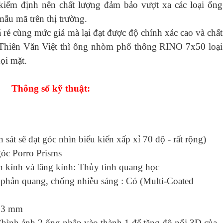
kiểm định nên chất lượng đảm bảo vượt xa các loại ống
ẫu mã trên thị trường.
ẻ cùng mức giá mà lại đạt được độ chính xác cao và chất
ừ Thiên Văn Việt thì ống nhòm phổ thông RINO 7x50 loại
mọi mặt.
Thông số kỹ thuật:
 sát sẽ đạt góc nhìn biểu kiến xấp xỉ 70 độ - rất rộng)
góc Porro Prisms
ần kính và lăng kính: Thủy tinh quang học
 phản quang, chống nhiễu sáng : Có (Multi-Coated
 23 mm
 (hình ảnh 2 ống nhập vào thành 1 để tăng độ nổi 3D của