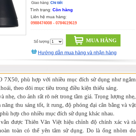
Giao hàng:
Chi tiết
Tình trạng:
Còn hàng
Liên hệ mua hàng:
0988474008
- 0784619619
MUA HÀNG
Số lượng
Hướng dẫn mua hàng và nhận hàng
O 7X50, phù hợp với nhiều mục đích sử dụng như ngắm
khoái, theo dõi mục tiêu trong điều kiện thiếu sáng.
à nhẹ, cho ảnh rất rõ nét trong tầm giá. Trọng lượng nhẹ,
 năng thu sáng tốt, ít rung, độ phóng đại cân bằng và vật
 phù hợp cho nhiều mục đích sử dụng khác nhau.
vẫn được Thiên Văn Việt hiệu chỉnh độ chính xác và rà
 hoàn toàn có thể yên tâm sử dụng. Do là ống nhòm do