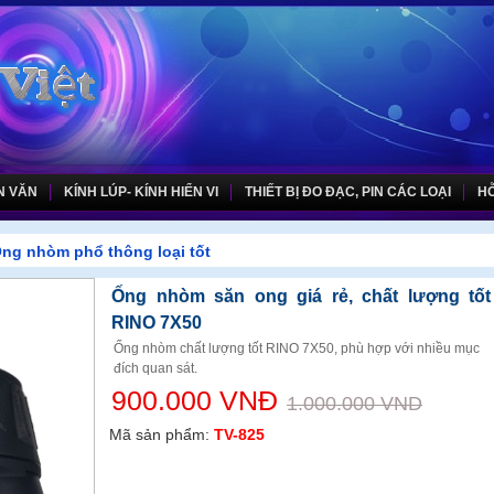
N VĂN
KÍNH LÚP- KÍNH HIỂN VI
THIẾT BỊ ĐO ĐẠC, PIN CÁC LOẠI
HỖ
ng nhòm phổ thông loại tốt
Ống nhòm săn ong giá rẻ, chất lượng tốt
RINO 7X50
Ống nhòm chất lượng tốt RINO 7X50, phù hợp với nhiều mục
đích quan sát.
900.000 VNĐ
1.000.000 VND
Mã sản phẩm:
TV-825