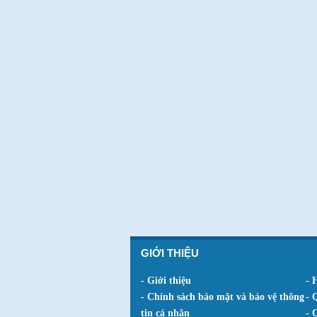
GIỚI THIỆU
- Giới thiệu
- 
- Chính sách bảo mật và bảo vệ thông
- 
tin cá nhân
- 