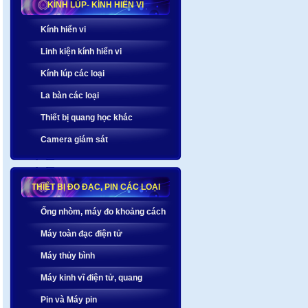
KÍNH LÚP- KÍNH HIỂN VI
Kính hiển vi
Linh kiện kính hiển vi
Kính lúp các loại
La bàn các loại
Thiết bị quang học khác
Camera giám sát
THIẾT BỊ ĐO ĐẠC, PIN CÁC LOẠI
Ống nhòm, máy đo khoảng cách
Máy toàn đạc điện tử
Máy thủy bình
Máy kinh vĩ điện tử, quang
Pin và Máy pin