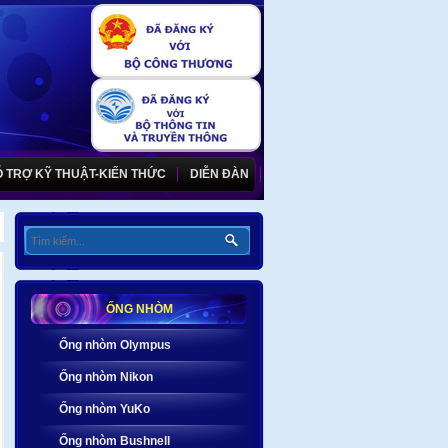
 TRỢ KỸ THUẬT-KIẾN THỨC
DIỄN ĐÀN
ỐNG NHÒM
Ống nhòm Olympus
Ống nhòm Nikon
Ống nhòm YuKo
Ống nhòm Bushnell