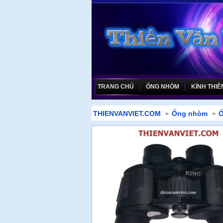
TRANG CHỦ
ỐNG NHÒM
KÍNH THIÊ
THIENVANVIET.COM
Ống nhòm
Ố
>
>