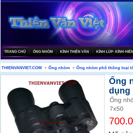
TRANG CHỦ
ỐNG NHÒM
KÍNH THIÊN VĂN
KÍNH LÚP- KÍNH HIỂN
THIENVANVIET.COM
Ống nhòm
Ống nhòm phổ thông loại t
>
>
Ống 
dụng 
Ống nhò
7x50
700.