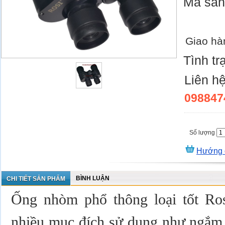
Mã sả
Giao hà
Tình tr
Liên h
098847
Số lượng
Hướng 
BÌNH LUẬN
CHI TIẾT SẢN PHẨM
Ống nhòm phổ thông loại tốt Ro
nhiều mục đích sử dụng như ngắm c