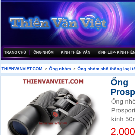
TRANG CHỦ
ỐNG NHÒM
KÍNH THIÊN VĂN
KÍNH LÚP- KÍNH HIỂN
THIENVANVIET.COM
Ống nhòm
Ống nhòm phổ thông loại t
>
>
Ống
Prosp
Ống nh
Prosport
kính 5
2.00