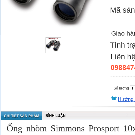
Mã sả
Giao hà
Tình tr
Liên h
098847
Số lượng
Hướng 
BÌNH LUẬN
CHI TIẾT SẢN PHẨM
Ống nhòm Simmons Prosport 10x