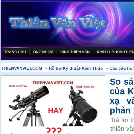
TRANG CHỦ
ỐNG NHÒM
KÍNH THIÊN VĂN
KÍNH LÚP- KÍNH HIỂN
THIENVANVIET.COM
Hỗ trợ Kỹ thuật-Kiến Thức
Các câu hỏ
>
>
So sá
của K
xạ v
phản 
Trả lời 
thiên v